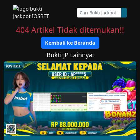
404 Artikel Tidak ditemukan!!
Kembali ke Beranda
Bukti JP Lainnya: