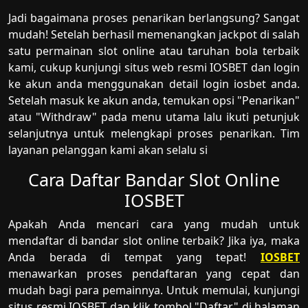
Jadi bagaimana proses penarikan berlangsung? Sangat
mudah! Setelah berhasil memenangkan jackpot di salah
satu permainan slot online atau taruhan bola terbaik
kami, cukup kunjungi situs web resmi IOSBET dan login
ke akun anda menggunakan detail login iosbet anda.
Setelah masuk ke akun anda, temukan opsi "Penarikan"
atau "Withdraw" pada menu utama lalu ikuti petunjuk
selanjutnya untuk melengkapi proses penarikan. Tim
layanan pelanggan kami akan selalu si
Cara Daftar Bandar Slot Online
IOSBET
Apakah Anda mencari cara yang mudah untuk
mendaftar di bandar slot online terbaik? Jika iya, maka
Anda berada di tempat yang tepat!
IOSBET
menawarkan proses pendaftaran yang cepat dan
mudah bagi para pemainnya. Untuk memulai, kunjungi
situs resmi IOSBET dan klik tombol "Daftar" di halaman