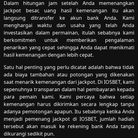
Dalam hitungan jam setelah Anda memenangkan
jackpot besar, uang hasil kemenangan itu akan
langsung ditransfer ke akun bank Anda. Kami
menghargai waktu dan usaha yang telah Anda
investasikan dalam permainan, itulah sebabnya kami
berkomitmen untuk memberikan pengalaman
penarikan yang cepat sehingga Anda dapat menikmati
hasil kemenangan dengan lebih cepat.
Satu hal penting yang perlu dicatat adalah bahwa tidak
ada biaya tambahan atau potongan yang dikenakan
saat menarik kemenangan dari jackpot. Di IOSBET, kami
sepenuhnya transparan dalam hal pembayaran kepada
para pemain kami. Kami percaya bahwa setiap
kemenangan harus dikirimkan secara lengkap tanpa
adanya pemotongan apapun. Itu sebabnya ketika Anda
menjadi pemenang jackpot di IOSBET, jumlah hadiah
tersebut akan masuk ke rekening bank Anda tanpa
dikurangi sedikit pun.