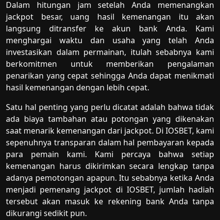
Dalam hitungan jam setelah Anda memenangkan
jackpot besar, uang hasil kemenangan itu akan
langsung ditransfer ke akun bank Anda. Kami
menghargai waktu dan usaha yang telah Anda
investasikan dalam permainan, itulah sebabnya kami
berkomitmen untuk memberikan pengalaman
penarikan yang cepat sehingga Anda dapat menikmati
hasil kemenangan dengan lebih cepat.
Satu hal penting yang perlu dicatat adalah bahwa tidak
ada biaya tambahan atau potongan yang dikenakan
saat menarik kemenangan dari jackpot. Di IOSBET, kami
sepenuhnya transparan dalam hal pembayaran kepada
para pemain kami. Kami percaya bahwa setiap
kemenangan harus dikirimkan secara lengkap tanpa
adanya pemotongan apapun. Itu sebabnya ketika Anda
menjadi pemenang jackpot di IOSBET, jumlah hadiah
tersebut akan masuk ke rekening bank Anda tanpa
dikurangi sedikit pun.