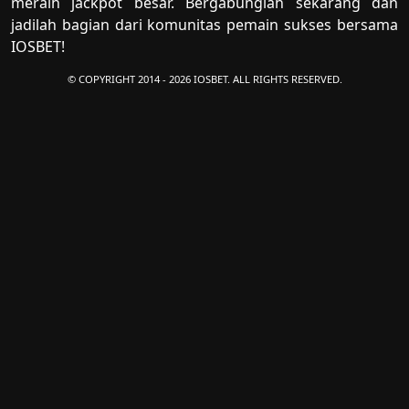
meraih jackpot besar. Bergabunglah sekarang dan
jadilah bagian dari komunitas pemain sukses bersama
IOSBET!
© COPYRIGHT 2014 - 2026 IOSBET. ALL RIGHTS RESERVED.