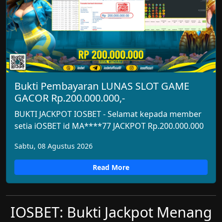
Bukti Pembayaran LUNAS SLOT GAME
GACOR Rp.200.000.000,-
BUKTI JACKPOT IOSBET - Selamat kepada member
setia iOSBET id MA****77 JACKPOT Rp.200.000.000
Sabtu, 08 Agustus 2026
Read More
IOSBET: Bukti Jackpot Menang