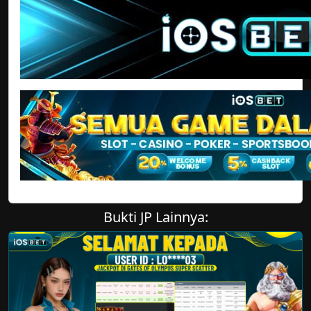
Bukti JP Lainnya: