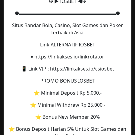
✠ ► IOSBET ◄✠
●▬▬▬▬▬▬▬▬▬▬▬▬▬▬▬▬▬▬▬▬●
Situs Bandar Bola, Casino, Slot Games dan Poker
Terbaik di Asia.
Link ALTERNATIF IOSBET
♦️ https://linkakses.io/linkrotator
📱 Link VIP : https://linkakses.io/csiosbet
PROMO BONUS IOSBET
⭐️ Minimal Deposit Rp 5.000,-
⭐️ Minimal Withdraw Rp 25.000,-
⭐️ Bonus New Member 20%
⭐️ Bonus Deposit Harian 5% Untuk Slot Games dan