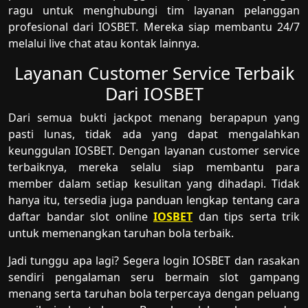
ragu untuk menghubungi tim layanan pelanggan
profesional dari IOSBET. Mereka siap membantu 24/7
melalui live chat atau kontak lainnya.
Layanan Customer Service Terbaik
Dari IOSBET
Dari semua bukti jackpot menang berapapun yang
pasti lunas, tidak ada yang dapat mengalahkan
keunggulan IOSBET. Dengan layanan customer service
terbaiknya, mereka selalu siap membantu para
member dalam setiap kesulitan yang dihadapi. Tidak
hanya itu, tersedia juga panduan lengkap tentang cara
daftar bandar slot online
IOSBET
dan tips serta trik
untuk memenangkan taruhan bola terbaik.
Jadi tunggu apa lagi? Segera login IOSBET dan rasakan
sendiri pengalaman seru bermain slot gampang
menang serta taruhan bola terpercaya dengan peluang