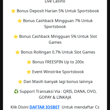
Live Casino
⭐️ Bonus Deposit Harian 5% Untuk Sportsbook
⭐️ Bonus Cashback Mingguan 7% Untuk
Sportsbook
⭐️ Bonus Cashback Mingguan 5% Untuk Slot
Games
⭐️ Bonus Rollingan 0.7% Untuk Slot Games
⭐️ Bonus FREESPIN Up to 200x
⭐️ Event Winstrike Sportsbook
⭐️ Dan Masih banyak lagi bonus lainnya
♻️ Support Transaksi Via : QRIS, DANA, OVO,
GOPAY & LINKAJA
Klik Disini
DAFTAR IOSBET
Untuk mendaftar Cs