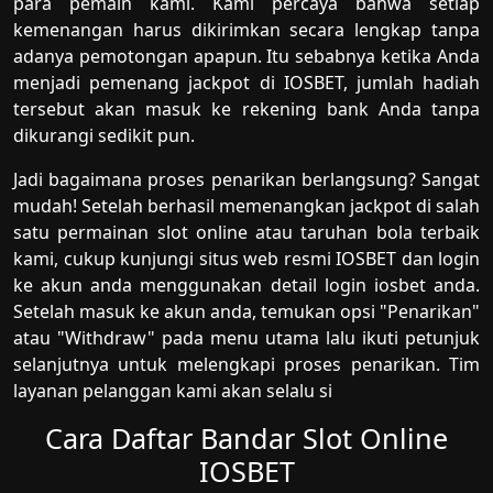
para pemain kami. Kami percaya bahwa setiap
kemenangan harus dikirimkan secara lengkap tanpa
adanya pemotongan apapun. Itu sebabnya ketika Anda
menjadi pemenang jackpot di IOSBET, jumlah hadiah
tersebut akan masuk ke rekening bank Anda tanpa
dikurangi sedikit pun.
Jadi bagaimana proses penarikan berlangsung? Sangat
mudah! Setelah berhasil memenangkan jackpot di salah
satu permainan slot online atau taruhan bola terbaik
kami, cukup kunjungi situs web resmi IOSBET dan login
ke akun anda menggunakan detail login iosbet anda.
Setelah masuk ke akun anda, temukan opsi "Penarikan"
atau "Withdraw" pada menu utama lalu ikuti petunjuk
selanjutnya untuk melengkapi proses penarikan. Tim
layanan pelanggan kami akan selalu si
Cara Daftar Bandar Slot Online
IOSBET