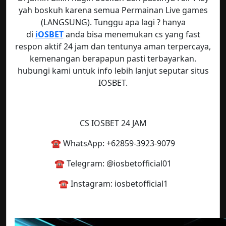
yah boskuh karena semua Permainan Live games
(LANGSUNG). Tunggu apa lagi ? hanya
di
iOSBET
anda bisa menemukan cs yang fast
respon aktif 24 jam dan tentunya aman terpercaya,
kemenangan berapapun pasti terbayarkan.
hubungi kami untuk info lebih lanjut seputar situs
IOSBET.
CS IOSBET 24 JAM
☎️ WhatsApp: +62859-3923-9079
☎️ Telegram: @iosbetofficial01
☎️ Instagram: iosbetofficial1