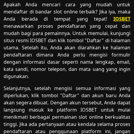
Apakah Anda mencari cara yang mudah untuk
mendaftar di bandar slot online terbaik? Jika iya, maka
Anda berada di tempat yang tepat!
IOSBET
menawarkan proses pendaftaran yang cepat dan
mudah bagi para pemainnya. Untuk memulai, kunjungi
situs resmi IOSBET dan klik tombol "Daftar" di halaman
utama. Setelah itu, Anda akan diarahkan ke halaman
pendaftaran dimana Anda perlu mengisi formulir
dengan informasi dasar seperti nama lengkap, email,
kata sandi, nomor telepon, dan mata uang yang ingin
digunakan.
Selanjutnya, setelah mengisi semua informasi yang
diperlukan, klik tombol "Daftar" dan akun baru Anda
akan segera dibuat. Dengan akun tersebut, Anda dapat
langsung masuk ke platform IOSBET untuk mulai
menikmati berbagai permainan slot online berkualitas
tinggi. Jika ada pertanyaan atau kendala selama proses
pendaftaran atau penggunaan platform ini, jangan