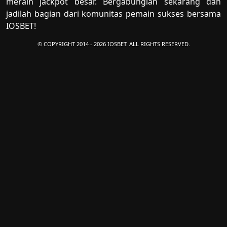
meraih jackpot besar. Bergabunglah sekarang dan
jadilah bagian dari komunitas pemain sukses bersama
IOSBET!
© COPYRIGHT 2014 - 2026 IOSBET. ALL RIGHTS RESERVED.