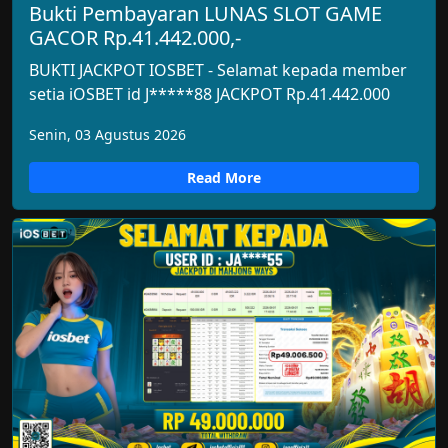
Bukti Pembayaran LUNAS SLOT GAME
GACOR Rp.41.442.000,-
BUKTI JACKPOT IOSBET - Selamat kepada member
setia iOSBET id J*****88 JACKPOT Rp.41.442.000
Senin, 03 Agustus 2026
Read More