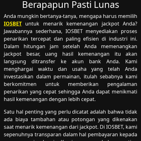
Berapapun Pasti Lunas
Anda mungkin bertanya-tanya, mengapa harus memilih
IOSBET
untuk menarik kemenangan jackpot Anda?
Jawabannya sederhana, IOSBET menyediakan proses
penarikan tercepat dan paling efisien di industri ini.
Dalam hitungan jam setelah Anda memenangkan
jackpot besar, uang hasil kemenangan itu akan
langsung ditransfer ke akun bank Anda. Kami
menghargai waktu dan usaha yang telah Anda
investasikan dalam permainan, itulah sebabnya kami
berkomitmen untuk memberikan pengalaman
penarikan yang cepat sehingga Anda dapat menikmati
hasil kemenangan dengan lebih cepat.
Satu hal penting yang perlu dicatat adalah bahwa tidak
ada biaya tambahan atau potongan yang dikenakan
saat menarik kemenangan dari jackpot. Di IOSBET, kami
sepenuhnya transparan dalam hal pembayaran kepada