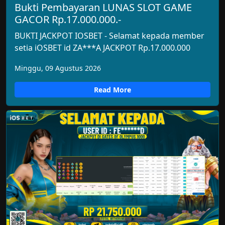
Bukti Pembayaran LUNAS SLOT GAME
GACOR Rp.17.000.000.-
BUKTI JACKPOT IOSBET - Selamat kepada member
setia iOSBET id ZA***A JACKPOT Rp.17.000.000
Minggu, 09 Agustus 2026
Read More