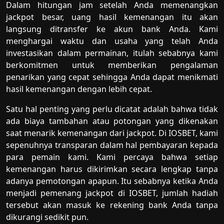
Dalam hitungan jam setelah Anda memenangkan
jackpot besar, uang hasil kemenangan itu akan
langsung ditransfer ke akun bank Anda. Kami
menghargai waktu dan usaha yang telah Anda
investasikan dalam permainan, itulah sebabnya kami
berkomitmen untuk memberikan pengalaman
penarikan yang cepat sehingga Anda dapat menikmati
hasil kemenangan dengan lebih cepat.
Satu hal penting yang perlu dicatat adalah bahwa tidak
ada biaya tambahan atau potongan yang dikenakan
saat menarik kemenangan dari jackpot. Di IOSBET, kami
sepenuhnya transparan dalam hal pembayaran kepada
para pemain kami. Kami percaya bahwa setiap
kemenangan harus dikirimkan secara lengkap tanpa
adanya pemotongan apapun. Itu sebabnya ketika Anda
menjadi pemenang jackpot di IOSBET, jumlah hadiah
tersebut akan masuk ke rekening bank Anda tanpa
dikurangi sedikit pun.