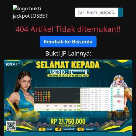
404 Artikel Tidak ditemukan!!
Kembali ke Beranda
Bukti JP Lainnya: