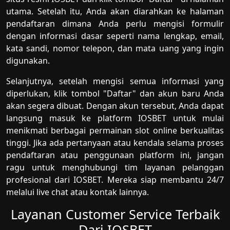
utama. Setelah itu, Anda akan diarahkan ke halaman
pendaftaran dimana Anda perlu mengisi formulir
dengan informasi dasar seperti nama lengkap, email,
kata sandi, nomor telepon, dan mata uang yang ingin
digunakan.
Selanjutnya, setelah mengisi semua informasi yang
diperlukan, klik tombol "Daftar" dan akun baru Anda
akan segera dibuat. Dengan akun tersebut, Anda dapat
langsung masuk ke platform IOSBET untuk mulai
menikmati berbagai permainan slot online berkualitas
tinggi. Jika ada pertanyaan atau kendala selama proses
pendaftaran atau penggunaan platform ini, jangan
ragu untuk menghubungi tim layanan pelanggan
profesional dari IOSBET. Mereka siap membantu 24/7
melalui live chat atau kontak lainnya.
Layanan Customer Service Terbaik
Dari IOSBET