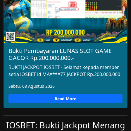
Bukti Pembayaran LUNAS SLOT GAME
GACOR Rp.200.000.000,-
BUKTI JACKPOT IOSBET - Selamat kepada member
setia iOSBET id MA****77 JACKPOT Rp.200.000.000
Sabtu, 08 Agustus 2026
Read More
IOSBET: Bukti Jackpot Menang