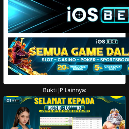
Bukti JP Lainnya: