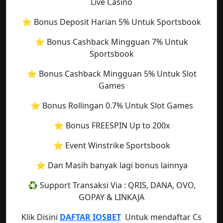
Live Casino
⭐️ Bonus Deposit Harian 5% Untuk Sportsbook
⭐️ Bonus Cashback Mingguan 7% Untuk
Sportsbook
⭐️ Bonus Cashback Mingguan 5% Untuk Slot
Games
⭐️ Bonus Rollingan 0.7% Untuk Slot Games
⭐️ Bonus FREESPIN Up to 200x
⭐️ Event Winstrike Sportsbook
⭐️ Dan Masih banyak lagi bonus lainnya
♻️ Support Transaksi Via : QRIS, DANA, OVO,
GOPAY & LINKAJA
Klik Disini
DAFTAR IOSBET
Untuk mendaftar Cs