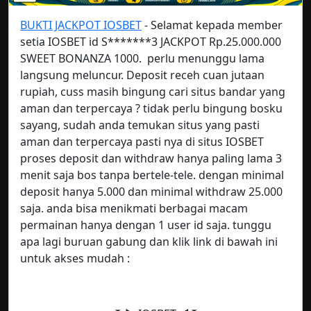
BUKTI JACKPOT IOSBET
- Selamat kepada member
setia IOSBET id S*******3 JACKPOT Rp.25.000.000
SWEET BONANZA 1000. perlu menunggu lama
langsung meluncur. Deposit receh cuan jutaan
rupiah, cuss masih bingung cari situs bandar yang
aman dan terpercaya ? tidak perlu bingung bosku
sayang, sudah anda temukan situs yang pasti
aman dan terpercaya pasti nya di situs IOSBET
proses deposit dan withdraw hanya paling lama 3
menit saja bos tanpa bertele-tele. dengan minimal
deposit hanya 5.000 dan minimal withdraw 25.000
saja. anda bisa menikmati berbagai macam
permainan hanya dengan 1 user id saja. tunggu
apa lagi buruan gabung dan klik link di bawah ini
untuk akses mudah :