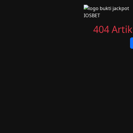
404 Arti