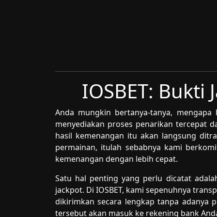
IOSBET: Bukti
Anda mungkin bertanya-tanya, mengapa
menyediakan proses penarikan tercepat dan
hasil kemenangan itu akan langsung ditr
permainan, itulah sebabnya kami berkom
kemenangan dengan lebih cepat.
Satu hal penting yang perlu dicatat ada
jackpot. Di IOSBET, kami sepenuhnya tran
dikirimkan secara lengkap tanpa adanya 
tersebut akan masuk ke rekening bank Anda