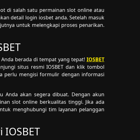
 di salah satu permainan slot online atau
an detail login iosbet anda. Setelah masuk
njutnya untuk melengkapi proses penarikan.
OSBET
a Anda berada di tempat yang tepat!
IOSBET
ungi situs resmi IOSBET dan klik tombol
a perlu mengisi formulir dengan informasi
aru Anda akan segera dibuat. Dengan akun
 slot online berkualitas tinggi. Jika ada
 untuk menghubungi tim layanan pelanggan
i IOSBET