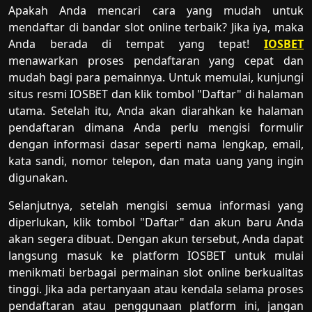
Apakah Anda mencari cara yang mudah untuk
mendaftar di bandar slot online terbaik? Jika iya, maka
Anda berada di tempat yang tepat!
IOSBET
menawarkan proses pendaftaran yang cepat dan
mudah bagi para pemainnya. Untuk memulai, kunjungi
situs resmi IOSBET dan klik tombol "Daftar" di halaman
utama. Setelah itu, Anda akan diarahkan ke halaman
pendaftaran dimana Anda perlu mengisi formulir
dengan informasi dasar seperti nama lengkap, email,
kata sandi, nomor telepon, dan mata uang yang ingin
digunakan.
Selanjutnya, setelah mengisi semua informasi yang
diperlukan, klik tombol "Daftar" dan akun baru Anda
akan segera dibuat. Dengan akun tersebut, Anda dapat
langsung masuk ke platform IOSBET untuk mulai
menikmati berbagai permainan slot online berkualitas
tinggi. Jika ada pertanyaan atau kendala selama proses
pendaftaran atau penggunaan platform ini, jangan