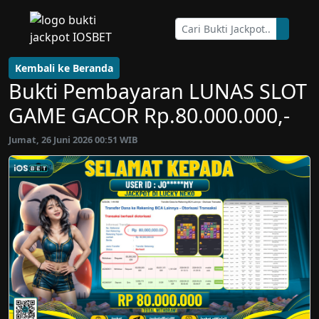
Kembali ke Beranda
Bukti Pembayaran LUNAS SLOT
GAME GACOR Rp.80.000.000,-
Jumat, 26 Juni 2026 00:51 WIB