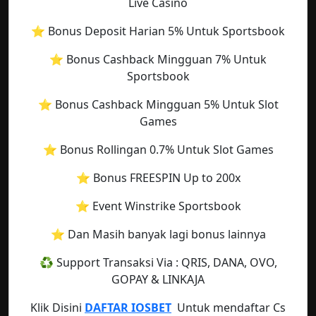
Live Casino
⭐️ Bonus Deposit Harian 5% Untuk Sportsbook
⭐️ Bonus Cashback Mingguan 7% Untuk
Sportsbook
⭐️ Bonus Cashback Mingguan 5% Untuk Slot
Games
⭐️ Bonus Rollingan 0.7% Untuk Slot Games
⭐️ Bonus FREESPIN Up to 200x
⭐️ Event Winstrike Sportsbook
⭐️ Dan Masih banyak lagi bonus lainnya
♻️ Support Transaksi Via : QRIS, DANA, OVO,
GOPAY & LINKAJA
Klik Disini
DAFTAR IOSBET
Untuk mendaftar Cs