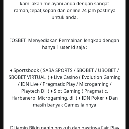
kami akan melayani anda dengan sangat
ramah,cepat,sopan dan online 24 jam pastinya
untuk anda.
IOSBET Menyediakan Permainan lengkap dengan
hanya 1 user id saja :
♦️ Sportsbook ( SABA SPORTS / SBOBET / UBOBET /
SBOBET VIRTUAL ) ♦️ Live Casino ( Evolution Gaming
/ IDN Live / Pragmatic Play / Microgaming /
Playtech Dll ) ♦️ Slot Gaming ( Pragmatic,
Harbanero, Microgaming, dll ) ♦️ IDN Poker ♦️ Dan
masih banyak Games lainnya
Di jamin Bikin nagih boskuh dan pastinya Fair Play