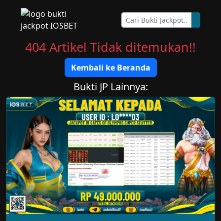
404 Artikel Tidak ditemukan!!
Kembali ke Beranda
Bukti JP Lainnya: