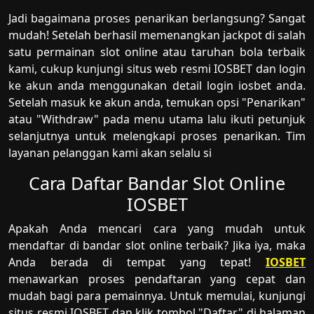
Jadi bagaimana proses penarikan berlangsung? Sangat
mudah! Setelah berhasil memenangkan jackpot di salah
satu permainan slot online atau taruhan bola terbaik
kami, cukup kunjungi situs web resmi IOSBET dan login
ke akun anda menggunakan detail login iosbet anda.
Setelah masuk ke akun anda, temukan opsi "Penarikan"
atau "Withdraw" pada menu utama lalu ikuti petunjuk
selanjutnya untuk melengkapi proses penarikan. Tim
layanan pelanggan kami akan selalu si
Cara Daftar Bandar Slot Online
IOSBET
Apakah Anda mencari cara yang mudah untuk
mendaftar di bandar slot online terbaik? Jika iya, maka
Anda berada di tempat yang tepat!
IOSBET
menawarkan proses pendaftaran yang cepat dan
mudah bagi para pemainnya. Untuk memulai, kunjungi
situs resmi IOSBET dan klik tombol "Daftar" di halaman