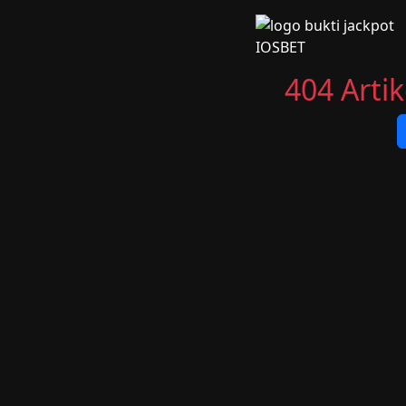
404 Arti