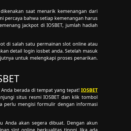
g dikenakan saat menarik kemenangan dari
ami percaya bahwa setiap kemenangan harus
emenang jackpot di IOSBET, jumlah hadiah
 di salah satu permainan slot online atau
an detail login iosbet anda. Setelah masuk
njutnya untuk melengkapi proses penarikan.
OSBET
a Anda berada di tempat yang tepat!
IOSBET
ungi situs resmi IOSBET dan klik tombol
a perlu mengisi formulir dengan informasi
aru Anda akan segera dibuat. Dengan akun
 slot online berkualitas tinggi. Jika ada